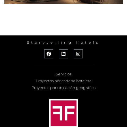
Storytelling hotels
Servicios
Proyectos por cadena hotelera
Proyectos por ubicación geográfica