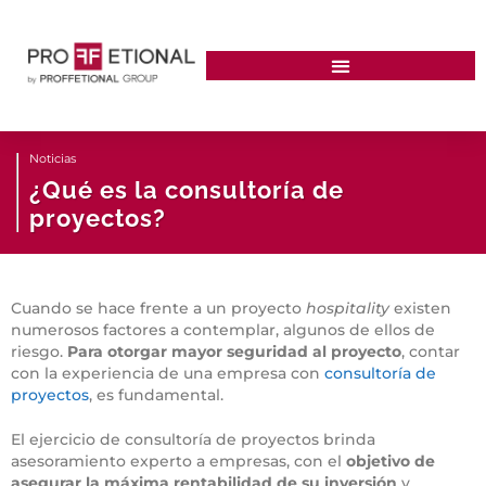
Noticias
¿Qué es la consultoría de
proyectos?
Cuando se hace frente a un proyecto
hospitality
existen
numerosos factores a contemplar, algunos de ellos de
riesgo.
Para otorgar mayor seguridad al proyecto
, contar
con la experiencia de una empresa con
consultoría de
proyectos
, es fundamental.
El ejercicio de consultoría de proyectos brinda
asesoramiento experto a empresas, con el
objetivo de
asegurar la máxima rentabilidad de su inversión
y