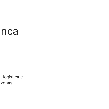
anca
 logística e
y zonas